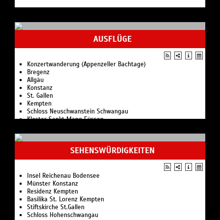
AUSFLÜGE
Konzertwanderung (Appenzeller Bachtage)
Bregenz
Allgäu
Konstanz
St. Gallen
Kempten
Schloss Neuschwanstein Schwangau
Kloster Sankt Mang Füssen
Insel Mainau Bodensee
Kloster & Schloss Salem
Karrenseilbahn
SEHENSWÜRDIGKEITEN
Dornbirn
Insel Reichenau Bodensee
Münster Konstanz
Residenz Kempten
Basilika St. Lorenz Kempten
Stiftskirche St.Gallen
Schloss Hohenschwangau