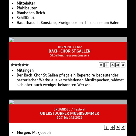
Mittelalter
Pfahlbauten
Römisches Reich
Schifffahrt
Haupthaus in Konstanz, Zweigmuseum: Limesmuseum Aalen
KONZERTE /
Chor
BACH-CHOR ST.GALLEN
St.Gallen, Heusserstrasse 7
Mitsingen
Der Bach-Chor St.Gallen pflegt ein Repertoire bedeutender
oratorischer Werke aus verschiedenen Musikepochen, widmet
sich aber auch weniger bekannten Werken.
EREIGNISSE /
Festival
OBERSTDORFER MUSIKSOMMER
30.7. bis 14.8.2026
Morgen:
Maxjoseph