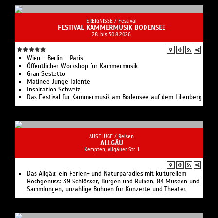
EREIGNISSE /
Festival
FESTIVAL KAMMERMUSIK BODENSEE
28. bis 30.8.2026
Wien - Berlin - Paris
Öffentlicher Workshop für Kammermusik
Gran Sestetto
Matinee Junge Talente
Inspiration Schweiz
Das Festival für Kammermusik am Bodensee auf dem Lilienberg
AUSFLÜGE /
Reisen
ALLGÄU
Kempten, Allgäuer Str. 1
Das Allgäu: ein Ferien- und Naturparadies mit kulturellem
Hochgenuss: 39 Schlösser, Burgen und Ruinen, 84 Museen und
Sammlungen, unzählige Bühnen für Konzerte und Theater.