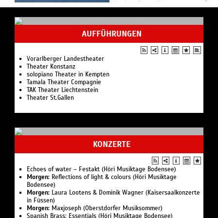
In einer Raum-Klang-
Installation widmen sich die
Musikdesigner der Hochschule
für Musik (...
AUFFÜHRUNGEN
Vorarlberger Landestheater
Theater Konstanz
solopiano Theater in Kempten
Tamala Theater Compagnie
TAK Theater Liechtenstein
Theater St.Gallen
KONZERTE
Echoes of water – Festakt (Höri Musiktage Bodensee)
Morgen:
Reflections of light & colours (Höri Musiktage
Bodensee)
Morgen:
Laura Lootens & Dominik Wagner (Kaisersaalkonzerte
in Füssen)
Morgen:
Maxjoseph (Oberstdorfer Musiksommer)
Spanish Brass: Essentials (Höri Musiktage Bodensee)