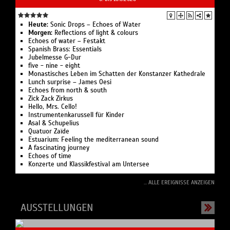
Heute:
Sonic Drops – Echoes of Water
Morgen:
Reflections of light & colours
Echoes of water – Festakt
Spanish Brass: Essentials
Jubelmesse G-Dur
five - nine - eight‍
Monastisches Leben im Schatten der Konstanzer Kathedrale‍
Lunch surprise – James Oesi
Echoes from north & south
Zick Zack Zirkus
Hello, Mrs. Cello!
Instrumentenkarussell für Kinder
Asal & Schupelius
Quatuor Zaïde
Estuarium: Feeling the mediterranean sound‍
A fascinating journey
Echoes of time
Konzerte und Klassikfestival am Untersee
... ALLE EREIGNISSE ANZEIGEN
AUSSTELLUNGEN