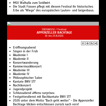
MGV Walhalla zum Seidlwirt
Die Stadt Füssen pflegt mit diesem Festival ihr historisches
Erbe als "Wiege" des europäischen Lauten- und Geigenbaus.
EREIGNISSE /
Festival
APPENZELLER BACHTAGE
19. bis 23.8.2026
Eröffnungsabend
Singen in der Früh
Akademie I
Akademie II
Konzertwanderung
Kammermusikkonzert
Akademie III
Akademie IV
Philosophischer Salon
Kantate BWV 177
Nachtkonzert
Jugendprojekt
Schlussabend «Menu surprise»
Festgottesdienst mit Bachkantate BWV 177
2026 unter dem Motto "Bach geht weiter" - Die Appenzeller
Bachtage blicken entschlossen zurück nach vorn!