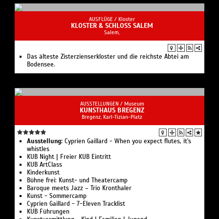
AUSFLÜGE /
Kloster
KLOSTER & SCHLOSS SALEM
Salem,
Das älteste Zisterzienserkloster und die reichste Abtei am
Bodensee.
AUSSTELLUNGEN /
Museum
KUNSTHAUS BREGENZ
Bregenz, Karl-Tizian-Platz
Ausstellung:
Cyprien Gaillard - When you expect flutes, it's
whistles
KUB Night | Freier KUB Eintritt
KUB ArtClass
Kinderkunst
Bühne frei: Kunst- und Theatercamp
Baroque meets Jazz – Trio Kronthaler
Kunst - Sommercamp
Cyprien Gaillard - 7-Eleven Tracklist
KUB Führungen