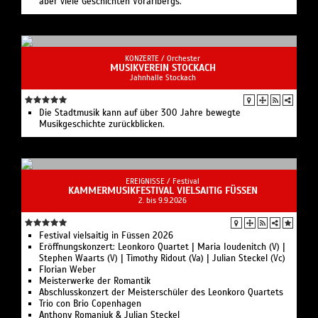
aber viele Geschichten Vorarlbergs.
KONZERTE /
Orchester
MUSIKVEREIN STOCKACH
Jahnhalle Stockach
Die Stadtmusik kann auf über 300 Jahre bewegte
Musikgeschichte zurückblicken.
EREIGNISSE /
Festival
KAMMERMUSIKFESTIVAL VIELSAITIG FÜSSEN
2. bis 9.9.2026
Festival vielsaitig in Füssen 2026
Eröffnungskonzert: Leonkoro Quartet | Maria Ioudenitch (V) |
Stephen Waarts (V) | Timothy Ridout (Va) | Julian Steckel (Vc)
Florian Weber
Meisterwerke der Romantik
Abschlusskonzert der Meisterschüler des Leonkoro Quartets
Trio con Brio Copenhagen
Anthony Romaniuk & Julian Steckel