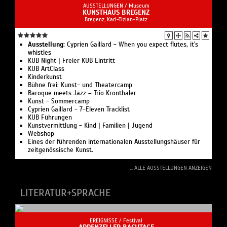
AUSSTELLUNGEN /
Museum
KUNSTHAUS BREGENZ
Bregenz, Karl-Tizian-Platz
Ausstellung:
Cyprien Gaillard - When you expect flutes, it's
whistles
KUB Night | Freier KUB Eintritt
KUB ArtClass
Kinderkunst
Bühne frei: Kunst- und Theatercamp
Baroque meets Jazz – Trio Kronthaler
Kunst - Sommercamp
Cyprien Gaillard - 7-Eleven Tracklist
KUB Führungen
Kunstvermittlung - Kind | Familien | Jugend
Webshop
Eines der führenden internationalen Ausstellungshäuser für
zeitgenössische Kunst.
... ALLE AUSSTELLUNGEN ANZEIGEN
LITERATUR+SPRACHE
EREIGNISSE /
Festival