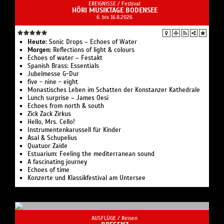
EREIGNISSE /
Festival
HÖRI MUSIKTAGE BODENSEE
6. bis 16.8.2026
Heute:
Sonic Drops – Echoes of Water
Morgen:
Reflections of light & colours
Echoes of water – Festakt
Spanish Brass: Essentials
Jubelmesse G-Dur
five - nine - eight‍
Monastisches Leben im Schatten der Konstanzer Kathedrale‍
Lunch surprise – James Oesi
Echoes from north & south
Zick Zack Zirkus
Hello, Mrs. Cello!
Instrumentenkarussell für Kinder
Asal & Schupelius
Quatuor Zaïde
Estuarium: Feeling the mediterranean sound‍
A fascinating journey
Echoes of time
Konzerte und Klassikfestival am Untersee
AUSFLÜGE /
Reisen