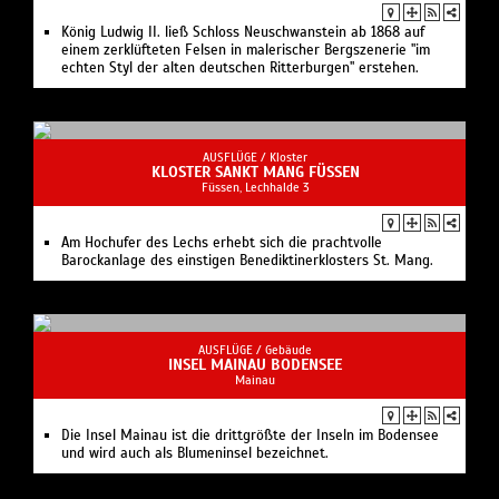
König Ludwig II. ließ Schloss Neuschwanstein ab 1868 auf
einem zerklüfteten Felsen in malerischer Bergszenerie "im
echten Styl der alten deutschen Ritterburgen" erstehen.
AUSFLÜGE /
Kloster
KLOSTER SANKT MANG FÜSSEN
Füssen, Lechhalde 3
Am Hochufer des Lechs erhebt sich die prachtvolle
Barockanlage des einstigen Benediktinerklosters St. Mang.
AUSFLÜGE /
Gebäude
INSEL MAINAU BODENSEE
Mainau
Die Insel Mainau ist die drittgrößte der Inseln im Bodensee
und wird auch als Blumeninsel bezeichnet.