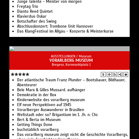
Junge Talente - Meister von morgen
Freytag Trio
Dianto Reed Quintet
Klavierduo Oskar
Botschafter des Swing
Abschlusskonzert: Trombone Unit Hannover
Das KlangFestival im Allgäu - Konzerte & Meisterkurse
AUSSTELLUNGEN /
Museum
VORARLBERG MUSEUM
Bregenz, Kornmarktplatz 1
Der atlantische Traum Franz Plunder – Bootsbauer, Bildhauer,
Abenteurer
Bele Marx & Gilles Mussard. aufhänger
Demokratie in der Box
Kinderwebsite des vorarlberg museum
Elf neue Perspektiven auf 1945
Vorarlberger Auswanderer in Brasilien
Weltstadt oder so? Brigantium im 1. Jh. n. Chr.
Bert & Berta im Museum
Getting Things Done
buchstäblich vorarlberg
Das vorarlberg museum zeigt nicht die Geschichte Vorarlbergs,