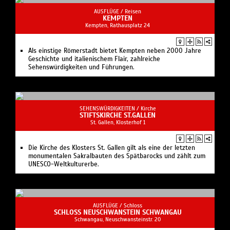
AUSFLÜGE /
Reisen
KEMPTEN
Kempten, Rathausplatz 24
Als einstige Römerstadt bietet Kempten neben 2000 Jahre
Geschichte und italienischem Flair, zahlreiche
Sehenswürdigkeiten und Führungen.
SEHENSWÜRDIGKEITEN /
Kirche
STIFTSKIRCHE ST.GALLEN
St. Gallen, Klosterhof 1
Die Kirche des Klosters St. Gallen gilt als eine der letzten
monumentalen Sakralbauten des Spätbarocks und zählt zum
UNESCO-Weltkulturerbe.
AUSFLÜGE /
Schloss
SCHLOSS NEUSCHWANSTEIN SCHWANGAU
Schwangau, Neuschwansteinstr. 20