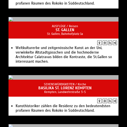
profanen Räumen des Rokoko in Süddeutschland.
AUSFLÜGE /
Reisen
ST. GALLEN
St. Gallen, Bahnhofplatz 1a
Weltkulturerbe und zeitgenössische Kunst an der Uni,
verwinkelte Altstadtgässchen und die hochmoderne
Architektur Calatravas bilden die Kontraste, die St.Gallen so
interessant machen.
SEHENSWÜRDIGKEITEN /
Kirche
BASILIKA ST. LORENZ KEMPTEN
Kempten, Landwehrstraße 3-5
Kunsthistoriker zählen die Residenz zu den bedeutendsten
profanen Räumen des Rokoko in Süddeutschland.