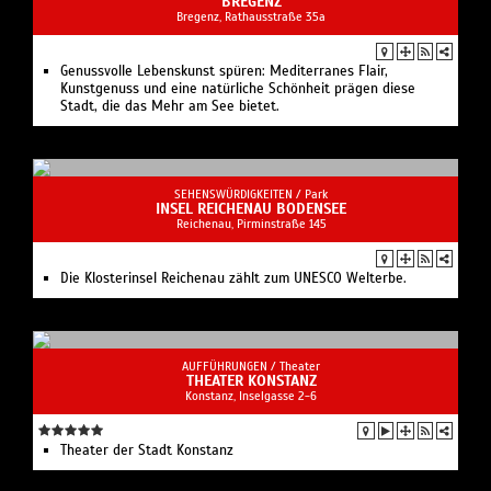
BREGENZ
Bregenz, Rathausstraße 35a
Genussvolle Lebenskunst spüren: Mediterranes Flair,
Kunstgenuss und eine natürliche Schönheit prägen diese
Stadt, die das Mehr am See bietet.
SEHENSWÜRDIGKEITEN /
Park
INSEL REICHENAU BODENSEE
Reichenau, Pirminstraße 145
Die Klosterinsel Reichenau zählt zum UNESCO Welterbe.
AUFFÜHRUNGEN /
Theater
THEATER KONSTANZ
Konstanz, Inselgasse 2-6
Theater der Stadt Konstanz