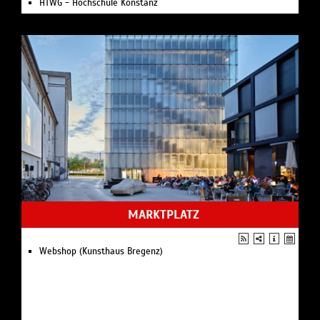
HTWG - Hochschule Konstanz
Schubertiade Schwarzenberg/Hohenems
Internationale Wolfegger Konzerte
Appenzeller Bachtage
Musica Sacra International
Classix Kempten
Langenargener Festspiele
MARKTPLATZ
Webshop (Kunsthaus Bregenz)