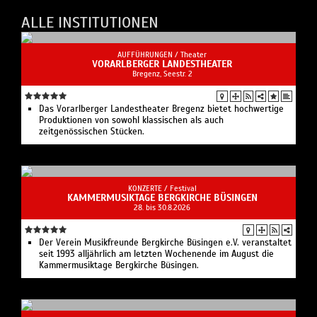
ALLE INSTITUTIONEN
AUFFÜHRUNGEN /
Theater
VORARLBERGER LANDESTHEATER
Bregenz, Seestr. 2
Das Vorarlberger Landestheater Bregenz bietet hochwertige
Produktionen von sowohl klassischen als auch
zeitgenössischen Stücken.
KONZERTE /
Festival
KAMMERMUSIKTAGE BERGKIRCHE BÜSINGEN
28. bis 30.8.2026
Der Verein Musikfreunde Bergkirche Büsingen e.V. veranstaltet
seit 1993 alljährlich am letzten Wochenende im August die
Kammermusiktage Bergkirche Büsingen.