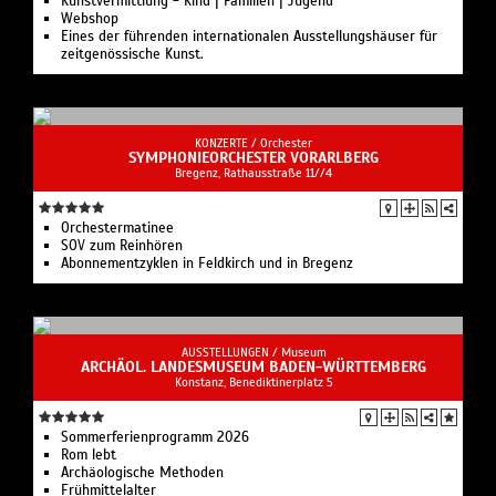
Kunstvermittlung - Kind | Familien | Jugend
Webshop
Eines der führenden internationalen Ausstellungshäuser für
zeitgenössische Kunst.
KONZERTE /
Orchester
SYMPHONIEORCHESTER VORARLBERG
Bregenz, Rathausstraße 11//4
Orchestermatinee
SOV zum Reinhören
Abonnementzyklen in Feldkirch und in Bregenz
AUSSTELLUNGEN /
Museum
ARCHÄOL. LANDESMUSEUM BADEN-WÜRTTEMBERG
Konstanz, Benediktinerplatz 5
Sommerferienprogramm 2026
Rom lebt
Archäologische Methoden
Frühmittelalter