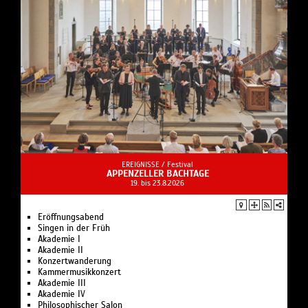
EREIGNISSE /
Festival
APPENZELLER BACHTAGE
19. bis 23.8.2026
Eröffnungsabend
Singen in der Früh
Akademie I
Akademie II
Konzertwanderung
Kammermusikkonzert
Akademie III
Akademie IV
Philosophischer Salon