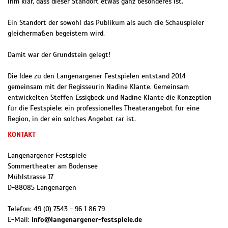
ihm klar, dass dieser Standort etwas ganz besonderes ist.
Ein Standort der sowohl das Publikum als auch die Schauspieler
gleichermaßen begeistern wird.
Damit war der Grundstein gelegt!
Die Idee zu den Langenargener Festspielen entstand 2014
gemeinsam mit der Regisseurin Nadine Klante. Gemeinsam
entwickelten Steffen Essigbeck und Nadine Klante die Konzeption
für die Festspiele: ein professionelles Theaterangebot für eine
Region, in der ein solches Angebot rar ist.
KONTAKT
Langenargener Festspiele
Sommertheater am Bodensee
Mühlstrasse 17
D
-
88085
Langenargen
Telefon:
49 (0) 7543 - 96 1 86 79
E-Mail:
info@langenargener-festspiele.de