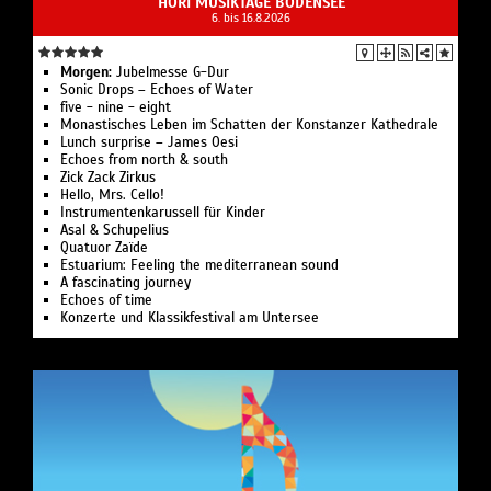
HÖRI MUSIKTAGE BODENSEE
6. bis 16.8.2026
Morgen:
Jubelmesse G-Dur
Sonic Drops – Echoes of Water
five - nine - eight‍
Monastisches Leben im Schatten der Konstanzer Kathedrale‍
Lunch surprise – James Oesi
Echoes from north & south
Zick Zack Zirkus
Hello, Mrs. Cello!
Instrumentenkarussell für Kinder
Asal & Schupelius
Quatuor Zaïde
Estuarium: Feeling the mediterranean sound‍
A fascinating journey
Echoes of time
Konzerte und Klassikfestival am Untersee