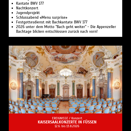
Kantate BWV 177
Nachtkonzert
Jugendprojekt
Schlussabend «Menu surprise»
Festgottesdienst mit Bachkantate BWV 177
2026 unter dem Motto "Bach geht weiter" - Die Appenzeller
Bachtage blicken entschlossen zurück nach vorn!
EREIGNISSE /
Konzert
KAISERSAALKONZERTE IN FÜSSEN
12.6. bis 13.8.2026