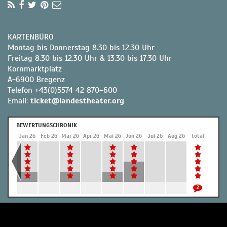
KARTENBÜRO
Montag bis Donnerstag 8.30 bis 12.30 Uhr
Freitag 8.30 bis 12.30 Uhr & 13.30 bis 17.30 Uhr
Kornmarktplatz
A-6900 Bregenz
Telefon +43(0)5574 42 870–600
Email:
ticket@landestheater.org
BEWERTUNGSCHRONIK
Dez 25
Jan 26
Feb 26
Mär 26
Apr 26
Mai 26
Jun 26
Jul 26
Aug 26
total
2