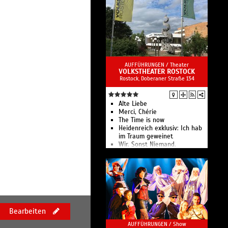
AUFFÜHRUNGEN /
Theater
VOLKSTHEATER ROSTOCK
Rostock, Doberaner Straße 134
Alte Liebe
Merci, Chérie
The Time is now
Heidenreich exklusiv: Ich hab
im Traum geweinet
Wir. Sonst Niemand.
Das Volkstheater Rostock –
leidenschaftlich, bewegend,
politisch, phantastisch,
überraschend, komisch und
nachdenklich.
Bearbeiten
AUFFÜHRUNGEN /
Show