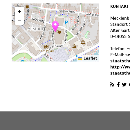
KONTAKT
+
Mecklenbu
−
Standort 
Alter Gar
D
-
19055
Telefon:
+
E-Mail:
se
Leaflet
staatsth
http://w
staatsth