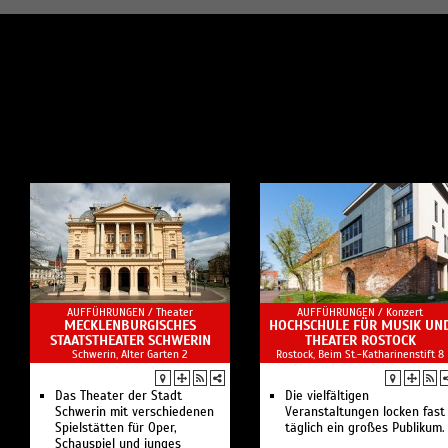
AUFFÜHRUNGEN /
Theater
AUFFÜHRUNGEN /
Konzert
MECKLENBURGISCHES
HOCHSCHULE FÜR MUSIK UN
STAATSTHEATER SCHWERIN
THEATER ROSTOCK
Schwerin, Alter Garten 2
Rostock, Beim St.-Katharinenstift 8
Das Theater der Stadt
Die vielfältigen
Schwerin mit verschiedenen
Veranstaltungen locken fast
Spielstätten für Oper,
täglich ein großes Publikum.
Schauspiel und junges