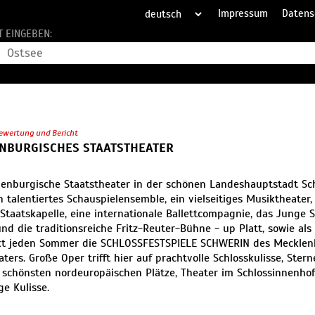
Impressum
Datens
T EINGEBEN:
ewertung und Bericht
NBURGISCHES STAATSTHEATER
enburgische Staatstheater in der schönen Landeshauptstadt Sch
n talentiertes Schauspielensemble, ein vielseitiges Musiktheater, 
Staatskapelle, eine internationale Ballettcompagnie, das Junge 
nd die traditionsreiche Fritz-Reuter-Bühne - up Platt, sowie als 
t jeden Sommer die SCHLOSSFESTSPIELE SCHWERIN des Mecklen
aters. Große Oper trifft hier auf prachtvolle Schlosskulisse, Ste
 schönsten nordeuropäischen Plätze, Theater im Schlossinnenhof
ge Kulisse.