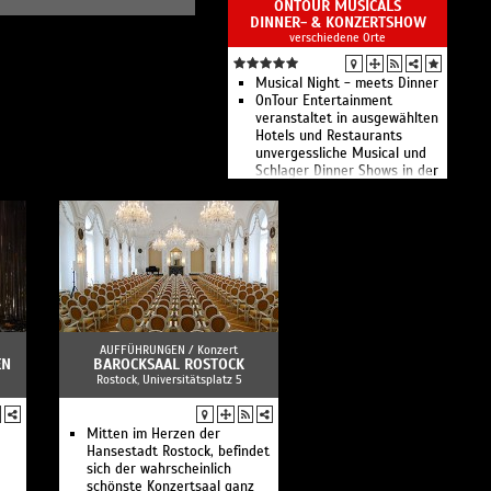
ONTOUR MUSICALS
DINNER- & KONZERTSHOW
verschiedene Orte
Musical Night - meets Dinner
OnTour Entertainment
veranstaltet in ausgewählten
Hotels und Restaurants
unvergessliche Musical und
Schlager Dinner Shows in der
Region Leipzig.
AUFFÜHRUNGEN /
Konzert
EN
BAROCKSAAL ROSTOCK
Rostock, Universitätsplatz 5
Mitten im Herzen der
Hansestadt Rostock, befindet
sich der wahrscheinlich
schönste Konzertsaal ganz