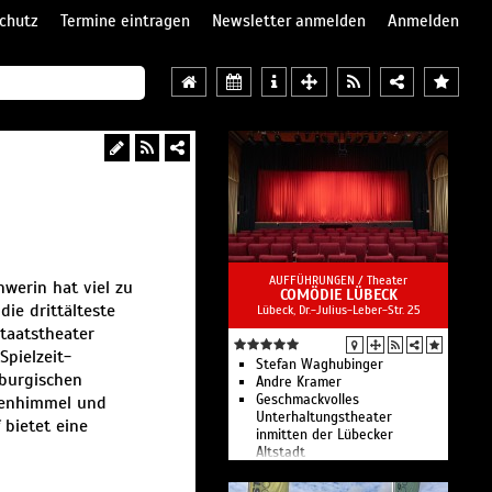
chutz
Termine eintragen
Newsletter anmelden
Anmelden
AUFFÜHRUNGEN /
Theater
werin hat viel zu
COMÖDIE LÜBECK
die drittälteste
Lübeck, Dr.-Julius-Leber-Str. 25
Staatstheater
Spielzeit-
Stefan Waghubinger
burgischen
Andre Kramer
Geschmackvolles
rnenhimmel und
Unterhaltungstheater
 bietet eine
inmitten der Lübecker
Altstadt