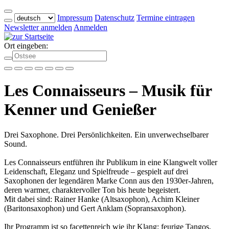
Impressum
Datenschutz
Termine eintragen
Newsletter anmelden
Anmelden
Ort eingeben:
Les Connaisseurs – Musik für
Kenner und Genießer
Drei Saxophone. Drei Persönlichkeiten. Ein unverwechselbarer
Sound.
Les Connaisseurs entführen ihr Publikum in eine Klangwelt voller
Leidenschaft, Eleganz und Spielfreude – gespielt auf drei
Saxophonen der legendären Marke Conn aus den 1930er-Jahren,
deren warmer, charaktervoller Ton bis heute begeistert.
Mit dabei sind: Rainer Hanke (Altsaxophon), Achim Kleiner
(Baritonsaxophon) und Gert Anklam (Sopransaxophon).
Ihr Programm ist so facettenreich wie ihr Klang: feurige Tangos,