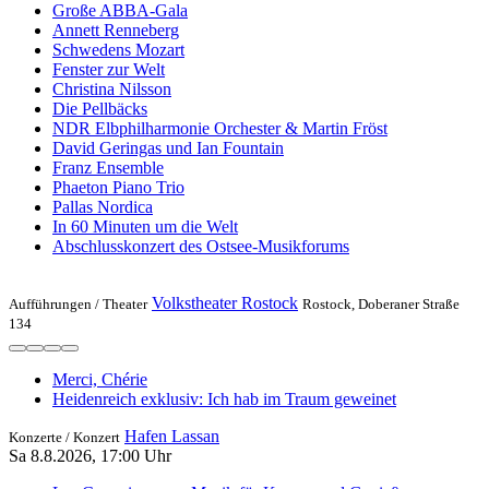
Große ABBA-Gala
Annett Renneberg
Schwedens Mozart
Fenster zur Welt
Christina Nilsson
Die Pellbäcks
NDR Elbphilharmonie Orchester & Martin Fröst
David Geringas und Ian Fountain
Franz Ensemble
Phaeton Piano Trio
Pallas Nordica
In 60 Minuten um die Welt
Abschlusskonzert des Ostsee-Musikforums
Volkstheater Rostock
Aufführungen /
Theater
Rostock, Doberaner Straße
134
Merci, Chérie
Heidenreich exklusiv: Ich hab im Traum geweinet
Hafen Lassan
Konzerte /
Konzert
Sa 8.8.2026, 17:00 Uhr