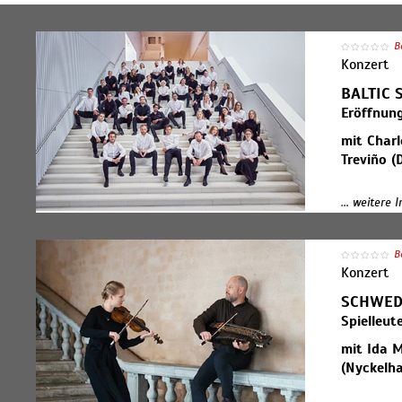
B
Konzert
BALTIC 
Eröffnun
mit Charl
Treviño (
Wilhelm S
... weitere 
Kantate „
Peter Tsc
Violoncel
B
Johannes 
Konzert
SCHWED
Das Balti
Spielleut
internati
Musikfest
mit Ida M
denn je fü
(Nyckelh
Verbunden