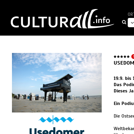
OR
USEDOM
19.9. bis
Das Podiu
Dieses J
Ein Podiu
Die Ostse
Weltbekan