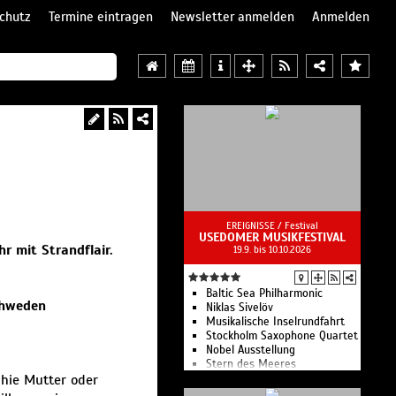
chutz
Termine eintragen
Newsletter anmelden
Anmelden
EREIGNISSE /
Festival
USEDOMER MUSIKFESTIVAL
r mit Strandflair.
19.9. bis 10.10.2026
Baltic Sea Philharmonic
chweden
Niklas Sivelöv
Musikalische Inselrundfahrt
Stockholm Saxophone Quartet
Nobel Ausstellung
Stern des Meeres
phie Mutter oder
Estel Vivó Casanovas
Lemon Squeezy