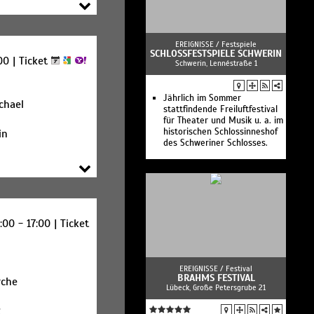
EREIGNISSE /
Festspiele
SCHLOSSFESTSPIELE SCHWERIN
00 |
Ticket
Schwerin, Lennéstraße 1
Jährlich im Sommer
ichael
stattfindende Freiluftfestival
für Theater und Musik u. a. im
historischen Schlossinneshof
in
des Schweriner Schlosses.
:00 - 17:00 |
Ticket
EREIGNISSE /
Festival
BRAHMS FESTIVAL
rche
Lübeck, Große Petersgrube 21
2