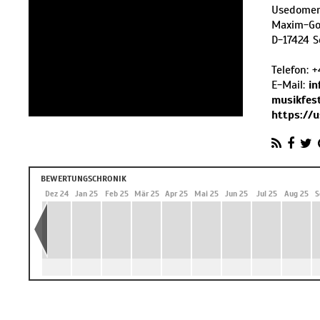
Usedomer 
Maxim-Go
D
-
17424
S
Telefon:
+
E-Mail:
i
musikfest
https://
BEWERTUNGSCHRONIK
 24
Nov 24
Dez 24
Jan 25
Feb 25
Mär 25
Apr 25
Mai 25
Jun 25
Jul 25
Aug 25
S