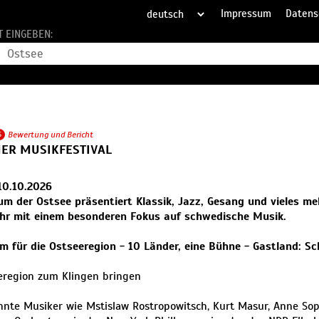
Impressum
Datens
T EINGEBEN:
5
Bewertung und Bericht
ER MUSIKFESTIVAL
 10.10.2026
m der Ostsee präsentiert Klassik, Jazz, Gesang und vieles meh
ahr mit einem besonderen Fokus auf schwedische Musik.
m für die Ostseeregion - 10 Länder, eine Bühne - Gastland: S
eregion zum Klingen bringen
nte Musiker wie Mstislaw Rostropowitsch, Kurt Masur, Anne So