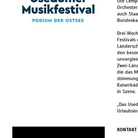
Ute Lempe
Orchester
auch Staa
Bundeskan
Drei Woch
Festivals
Ländersch
den beson
unverglei
Zwei-Länd
die das M
stimmungs
Kaiserbä
in Szene.
„Das Used
Urlaubsin
KONTAKT