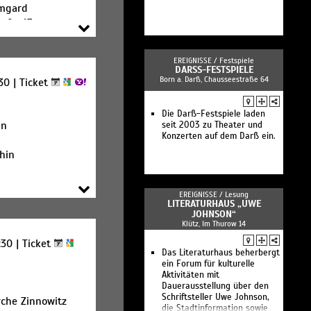
rmgard
raße 13
dorf
EREIGNISSE /
Festspiele
DARSS-FESTSPIELE
Born a. Darß, Chausseestraße 64
:30 |
Ticket
Die Darß-Festspiele laden
in
seit 2003 zu Theater und
Konzerten auf dem Darß ein.
hin
EREIGNISSE /
Lesung
LITERATURHAUS „UWE
JOHNSON“
Klütz, Im Thurow 14
:30 |
Ticket
Das Literaturhaus beherbergt
ein Forum für kulturelle
Aktivitäten mit
Dauerausstellung über den
Schriftsteller Uwe Johnson,
rche Zinnowitz
die Stadtinformation sowie