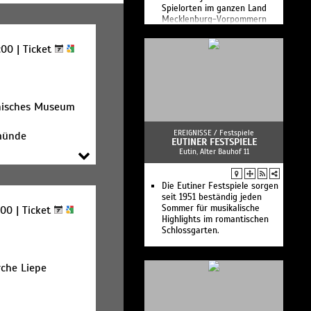
Spielorten im ganzen Land
Mecklenburg-Vorpommern
stattfindet.
:00 |
Ticket
hnisches Museum
EREIGNISSE /
Festspiele
münde
EUTINER FESTSPIELE
Eutin, Alter Bauhof 11
Die Eutiner Festspiele sorgen
seit 1951 beständig jeden
Sommer für musikalische
:00 |
Ticket
Highlights im romantischen
Schlossgarten.
rche Liepe