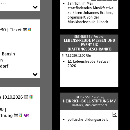
Jährlich im Mai
 Ahlbeck
stattfindendes Musikfestival
zu Ehren Johannes Brahms,
organisiert von der
Musikhochschule Lübeck.
:30 |
Ticket
EREIGNISSE /
Festival
LEBENSFREUDE MESSEN UND
EVENT UG
(HAFTUNGSBESCHRÄNKT)
 Bansin
Fr 7.8.2026, 12:00 Uhr
in
12. Lebensfreude Festival
dorf
2026
a 10.10.2026
EREIGNISSE /
Vortrag
HEINRICH-BÖLL-STIFTUNG MV
Rostock, Mühlenstraße 9
00 |
ffnung
politische Bildungsarbeit