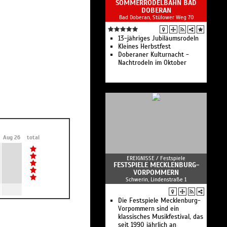
SOMMERRODELBAHN BAD
DOBERAN
Bad Doberan, Stülower Weg 70
13-jähriges Jubiläumsrodeln
Kleines Herbstfest
Doberaner Kulturnacht -
Nachtrodeln im Oktober
Aug 26
total
EREIGNISSE /
Festspiele
FESTSPIELE MECKLENBURG-
VORPOMMERN
Schwerin, Lindenstraße 1
Die Festspiele Mecklenburg-
Vorpommern sind ein
klassisches Musikfestival, das
seit 1990 jährlich an