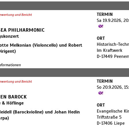
TERMIN
ewertung und Bericht
Sa 19.9.2026, 20
SEA PHILHARMONIC
gskonzert
ORT
Historisch-Tec
otte Melkonian (Violoncello) und Robert
Im Kraftwerk
Dirigent)
D-17449 Peene
tenhammar: Zwischenspiel aus der
Informationen
Sången“ op. 44
haikowsky: Rokoko-Variationen für
TERMIN
lo und Orchester op. 33
ewertung und Bericht
So 20.9.2026, 15
Brahms: Symphonie Nr. 1 c-Moll op. 68
EN BAROCK
c Sea Philharmonic ging 2008 als
e & Höflinge
ORT
onales Orchester aus dem Usedomer
Evangelische Ki
ival hervor und steht heute dringender
eidell (Barockvioline) und Johan Hedin
Triftstraße 5
r eine zentrale Idee: die kulturelle
arpa)
D-17406 Liepe
heit aller zehn Länder des Ostseeraums.