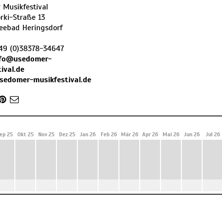
Musikfestival
rki-Straße 13
eebad Heringsdorf
49 (0)38378-34647
nfo@usedomer-
ival.de
usedomer-musikfestival.de
ep 25
Okt 25
Nov 25
Dez 25
Jan 26
Feb 26
Mär 26
Apr 26
Mai 26
Jun 26
Jul 26