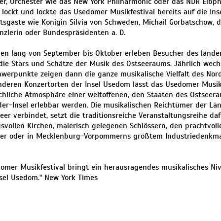
r, Orchester wie das New York Philharmonic oder das NDR Elbp
 lockt und lockte das Usedomer Musikfestival bereits auf die In
tsgäste wie Königin Silvia von Schweden, Michail Gorbatschow, 
zlerin oder Bundespräsidenten a. D.
en lang von September bis Oktober erleben Besucher des länd
 die Stars und Schätze der Musik des Ostseeraums. Jährlich wec
werpunkte zeigen dann die ganze musikalische Vielfalt des Nor
deren Konzertorten der Insel Usedom lässt das Usedomer Musikf
chliche Atmosphäre einer weltoffenen, den Staaten des Ostsee
er-Insel erlebbar werden. Die musikalischen Reichtümer der Lä
eer verbindet, setzt die traditionsreiche Veranstaltungsreihe daf
vollen Kirchen, malerisch gelegenen Schlössern, den prachtvol
der oder in Mecklenburg-Vorpommerns größtem Industriedenkm
omer Musikfestival bringt ein herausragendes musikalisches Niv
sel Usedom." New York Times