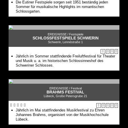
Die Eutiner Festspiele sorgen seit 1951 beständig jeden
Sommer für musikalische Highlights im romantischen
Schlossgarten.
EREIGNISSE /
Festspiele
SCHLOSSFESTSPIELE SCHWERIN
Schwerin, Lennéstraße 1
Jährlich im Sommer stattfindende Freiluftfestival für Theater
und Musik u. a. im historischen Schlossinneshof des
Schweriner Schlosses.
EREIGNISSE /
Festival
BRAHMS FESTIVAL
Lübeck, Große Petersgrube 21
Jährlich im Mai stattfindendes Musikfestival zu Ehren
Johannes Brahms, organisiert von der Musikhochschule
Lübeck.