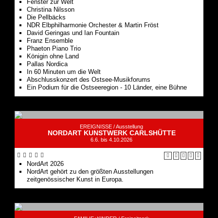
Fenster zur Welt
Christina Nilsson
Die Pellbäcks
NDR Elbphilharmonie Orchester & Martin Fröst
David Geringas und Ian Fountain
Franz Ensemble
Phaeton Piano Trio
Königin ohne Land
Pallas Nordica
In 60 Minuten um die Welt
Abschlusskonzert des Ostsee-Musikforums
Ein Podium für die Ostseeregion - 10 Länder, eine Bühne
EREIGNISSE /
Ausstellung
NORDART KUNSTWERK CARLSHÜTTE
6.6. bis 4.10.2026
NordArt 2026
NordArt gehört zu den größten Ausstellungen
zeitgenössischer Kunst in Europa.