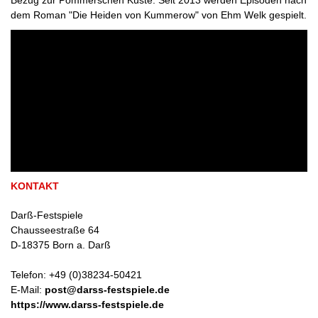
Bezug zur Pommerschen Küste. Seit 2013 werden Episoden nach
dem Roman "Die Heiden von Kummerow" von Ehm Welk gespielt.
KONTAKT
Darß-Festspiele
Chausseestraße 64
D
-
18375
Born a. Darß
Telefon:
+49 (0)38234-50421
E-Mail:
post@darss-festspiele.de
https://www.darss-festspiele.de