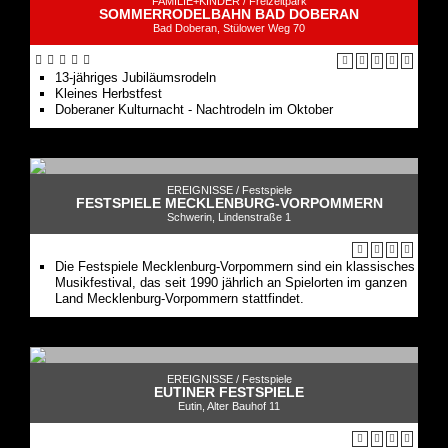
FAMILIE+KINDER /
Freizeitpark
SOMMERRODELBAHN BAD DOBERAN
Bad Doberan, Stülower Weg 70
13-jähriges Jubiläumsrodeln
Kleines Herbstfest
Doberaner Kulturnacht - Nachtrodeln im Oktober
EREIGNISSE /
Festspiele
FESTSPIELE MECKLENBURG-VORPOMMERN
Schwerin, Lindenstraße 1
Die Festspiele Mecklenburg-Vorpommern sind ein klassisches
Musikfestival, das seit 1990 jährlich an Spielorten im ganzen
Land Mecklenburg-Vorpommern stattfindet.
EREIGNISSE /
Festspiele
EUTINER FESTSPIELE
Eutin, Alter Bauhof 11