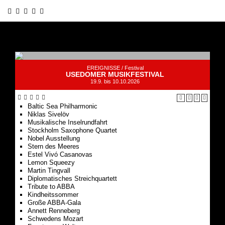
EREIGNISSE /
Festival
USEDOMER MUSIKFESTIVAL
19.9. bis 10.10.2026
Baltic Sea Philharmonic
Niklas Sivelöv
Musikalische Inselrundfahrt
Stockholm Saxophone Quartet
Nobel Ausstellung
Stern des Meeres
Estel Vivó Casanovas
Lemon Squeezy
Martin Tingvall
Diplomatisches Streichquartett
Tribute to ABBA
Kindheitssommer
Große ABBA-Gala
Annett Renneberg
Schwedens Mozart