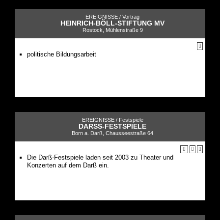
EREIGNISSE /
Vortrag
HEINRICH-BÖLL-STIFTUNG MV
Rostock, Mühlenstraße 9
politische Bildungsarbeit
EREIGNISSE /
Festspiele
DARSS-FESTSPIELE
Born a. Darß, Chausseestraße 64
Die Darß-Festspiele laden seit 2003 zu Theater und
Konzerten auf dem Darß ein.