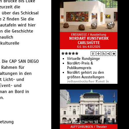
n Brücke bis Luke
zurzeit die
 über das Schicksal
 2 finden Sie die
autafeln wird hier
en die Geschichte
EREIGNISSE /
Ausstellung
haulich
NORDART KUNSTWERK
kulturelle
CARLSHÜTTE
6.6. bis 4.10.2026
Virtuelle Rundgänge
n. Die CAP SAN DIEGO
NordArt-Preis &
n Rahmen für
Publikumspreis
NordArt gehört zu den
taltungen in den
größten Ausstellungen
t Licht- und
zeitgenössischer Kunst in
 Event- und
Europa.
man an Bord in
n.
setzung
AUFFÜHRUNGEN /
Theater