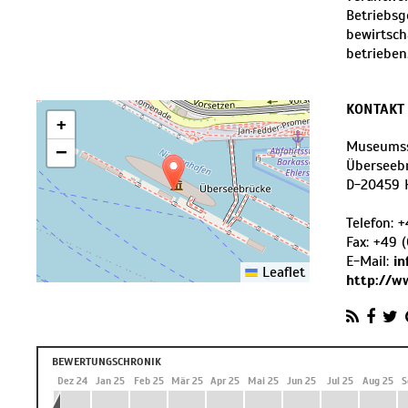
Betriebsg
bewirtsch
betrieben
KONTAKT
+
Museumss
−
Überseeb
D
-
20459
Telefon:
+
Fax:
+49 (
E-Mail:
i
Leaflet
http://w
BEWERTUNGSCHRONIK
 24
Nov 24
Dez 24
Jan 25
Feb 25
Mär 25
Apr 25
Mai 25
Jun 25
Jul 25
Aug 25
S