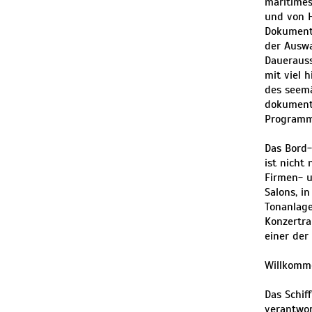
maritimes
und von H
Dokumenta
der Auswa
Dauerauss
mit viel 
des seemä
dokumenti
Programm
Das Bord-
ist nicht
Firmen- u
Salons, i
Tonanlage
Konzertra
einer der
Willkomm
Das Schif
verantwor