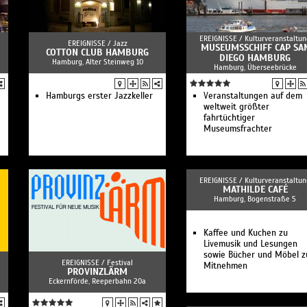
EREIGNISSE /
Kulturveranstaltun
EREIGNISSE /
Jazz
MUSEUMSSCHIFF CAP SA
COTTON CLUB HAMBURG
DIEGO HAMBURG
Hamburg, Alter Steinweg 10
Hamburg, Überseebrücke
Hamburgs erster Jazzkeller
Veranstaltungen auf dem
weltweit größter
fahrtüchtiger
Museumsfrachter
EREIGNISSE /
Kulturveranstaltun
MATHILDE CAFÉ
Hamburg, Bogenstraße 5
Kaffee und Kuchen zu
Livemusik und Lesungen
sowie Bücher und Möbel 
EREIGNISSE /
Festival
Mitnehmen
PROVINZLÄRM
Eckernförde, Reeperbahn 20a