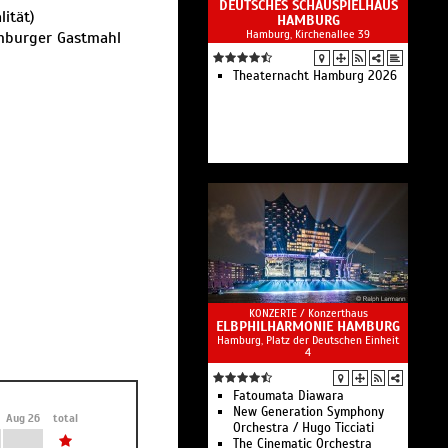
DEUTSCHES SCHAUSPIELHAUS
ität)
HAMBURG
Hamburg, Kirchenallee 39
amburger Gastmahl
Theaternacht Hamburg 2026
KONZERTE /
Konzerthaus
ELBPHILHARMONIE HAMBURG
Hamburg, Platz der Deutschen Einheit
4
Fatoumata Diawara
New Generation Symphony
Aug 26
total
Orchestra / Hugo Ticciati
The Cinematic Orchestra