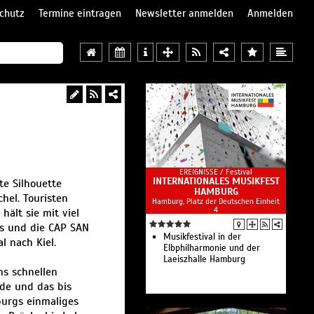
chutz
Termine eintragen
Newsletter anmelden
Anmelden
EREIGNISSE /
Festival
INTERNATIONALES MUSIKFEST
te Silhouette
HAMBURG
el. Touristen
Hamburg, Platz der Deutschen Einheit
4
hält sie mit viel
os und die CAP SAN
Musikfestival in der
l nach Kiel.
Elbphilharmonie und der
Laeiszhalle Hamburg
hs schnellen
de und das bis
burgs einmaliges