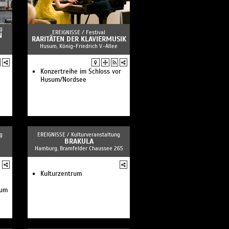
Bundesjugendorchester /
Giorgi Gigashvili / Aurel
Dawidiuk
g
MIKIs Takeover! Ensemble /
EREIGNISSE /
Festival
N
RARITÄTEN DER KLAVIERMUSIK
JORIS
Husum, König-Friedrich V.-Allee
Pre-Opening Harbour Front
Literaturfestival
O/Modernt / VOCES8 Scholars
Konzertreihe im Schloss vor
/ Hugo Ticciati
Husum/Nordsee
Moses Yoofee Trio
International Mendelssohn
Festival Hamburg 2026:
»Elfen in der Elphi«
Anna von Hausswolff
International Mendelssohn
Festival Hamburg 2026:
g
EREIGNISSE /
Kulturveranstaltung
»Triumph der Tasten«
BRAKULA
Jan Weiler
Hamburg, Bramfelder Chaussee 265
International Mendelssohn
Festival Hamburg 2026:
»Kraft und Gestalt«
Kulturzentrum
International Mendelssohn
Festival Hamburg 2026:
zum
»Ausklang in die Weite«