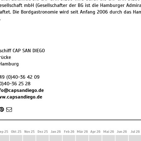
esellschaft mbH (Gesellschafter der BG ist die Hamburger Admiral
aftet. Die Bordgastronomie wird seit Anfang 2006 durch das H
.
chiff CAP SAN DIEGO
rücke
Hamburg
49 (0)40-36 42 09
0)40-36 25 28
nfo@capsandiego.de
ww.capsandiego.de
ep 25
Okt 25
Nov 25
Dez 25
Jan 26
Feb 26
Mär 26
Apr 26
Mai 26
Jun 26
Jul 26