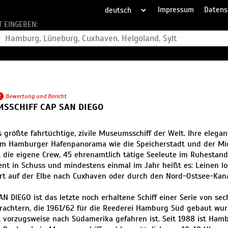
Impressum
Datens
T EINGEBEN:
2
Bewertung und Bericht
SSCHIFF CAP SAN DIEGO
as größte fahrtüchtige, zivile Museumsschiff der Welt. Ihre elegan
m Hamburger Hafenpanorama wie die Speicherstadt und der Mich
e, die eigene Crew, 45 ehrenamtlich tätige Seeleute im Ruhestand 
t in Schuss und mindestens einmal im Jahr heißt es: Leinen l
rt auf der Elbe nach Cuxhaven oder durch den Nord-Ostsee-Kana
AN DIEGO ist das letzte noch erhaltene Schiff einer Serie von sec
rachtern, die 1961/62 für die Reederei Hamburg Süd gebaut wur
 vorzugsweise nach Südamerika gefahren ist. Seit 1988 ist Ham