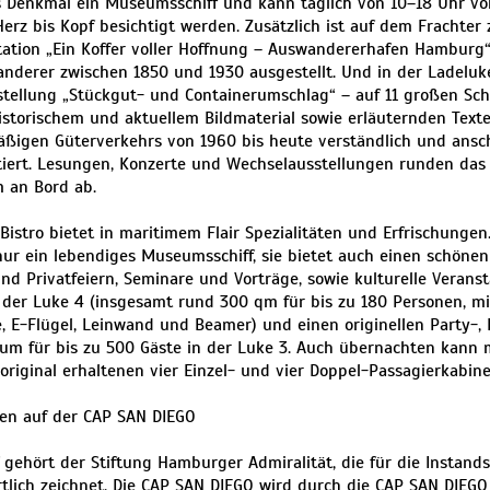
 Denkmal ein Museumsschiff und kann täglich von 10–18 Uhr vo
erz bis Kopf besichtigt werden. Zusätzlich ist auf dem Frachter 
tion „Ein Koffer voller Hoffnung – Auswandererhafen Hamburg“
nderer zwischen 1850 und 1930 ausgestellt. Und in der Ladeluke
tellung „Stückgut- und Containerumschlag“ – auf 11 großen Sch
historischem und aktuellem Bildmaterial sowie erläuternden Text
ßigen Güterverkehrs von 1960 bis heute verständlich und ansc
ert. Lesungen, Konzerte und Wechselausstellungen runden das 
 an Bord ab.
Bistro bietet in maritimem Flair Spezialitäten und Erfrischunge
 nur ein lebendiges Museumsschiff, sie bietet auch einen schöne
nd Privatfeiern, Seminare und Vorträge, sowie kulturelle Verans
n der Luke 4 (insgesamt rund 300 qm für bis zu 180 Personen, mi
, E-Flügel, Leinwand und Beamer) und einen originellen Party-,
um für bis zu 500 Gäste in der Luke 3. Auch übernachten kann 
 original erhaltenen vier Einzel- und vier Doppel-Passagierkabine
en auf der CAP SAN DIEGO
f gehört der Stiftung Hamburger Admiralität, die für die Instand
tlich zeichnet. Die CAP SAN DIEGO wird durch die CAP SAN DIEGO